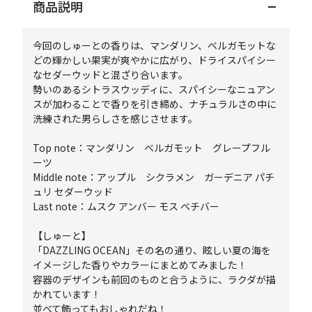
商品説明
今回のしゅーとの香りは、マンダリン、ベルガモットな
どの輝かしい果実が爽やかに広がり、ドライスパイシー
なセダーウッドと混ざり合います。
勢いのあるシトラスウッディに、スパイシーなニュアン
スが加わることで香りを引き締め、ナチュラルさの中に
洗練された男らしさを感じさせます。
Top note：マンダリン ベルガモット グレープフル
ーツ
Middle note：アップル シクラメン ガーデニア パチ
ュリ セダーウッド
Last note：ムスク アンバー モス ベチバー
【しゅーと】
「DAZZLING OCEAN」その名の通り、眩しい夏の海を
イメージした香りやカラーにまとめてみました！
容器のデザインも前回のものと合うように、ラクダが描
かれています！
並べて飾ってもおしゃれだね！