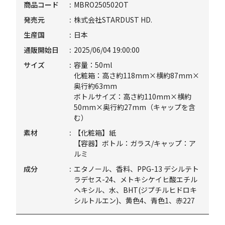
商品コード
MBRO250502OT
発売元
株式会社STARDUST HD.
生産国
日本
通販開始日
2025/06/04 19:00:00
サイズ
容量：50ml
化粧箱：高さ約118mm×横約87mm×
奥行約63mm
ボトルサイズ：高さ約110mm×横約
50mm×奥行約27mm（キャップを含
む）
素材
【化粧箱】紙
【容器】ボトル：ガラス/キャップ：ア
ルミ
成分
エタノール、香料、PPG-13 デシルテト
ラデセス-24、メトキシケイヒ酸エチル
ヘキシル、水、BHT(ジプチルヒドロキ
シルトルエン)、黄色4、青色1、赤227