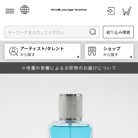
日本語
絞り込み検索
English
한국어
アーティスト/タレント
ショップ
中文
から探す
から探す
※地震の影響によるお荷物のお届けについて