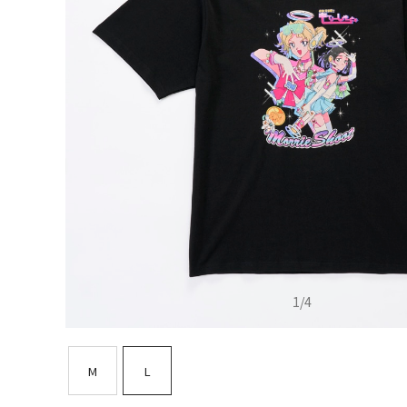
1
/
4
M
L