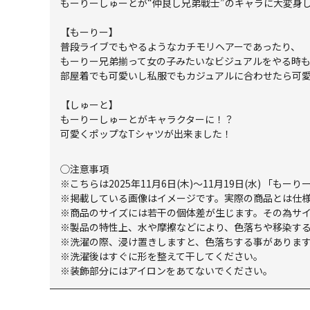
もーりーしゅーとが“仲良し兄弟戦士”のキャラに大変身
【もーりー】
普段ライブでもやるようなカチモリヘアーであったり、
もーりー兄弟揃って女の子みたいなビジュアルをやる時も
部屋着でも可愛いし私服でもカジュアルに合わせたら可
【しゅーと】
もーりーしゅーとがキャラクターに！？
可愛くポップなTシャツが出来ました！
◯注意事項
※こちらは2025年11月6日(木)～11月19日(水) 「
※掲載している画像はイメージです。実際の商品とは仕
※商品のサイズには若干の個体差が生じます。その為サ
※製品の特性上、水や摩擦などにより、色落ちや移染す
※洗濯の際、浸け置きしますと、色落ちする事がありま
※洗濯後はすぐに形を整えて干してください。
※装飾部分にはアイロンをあてないでください。