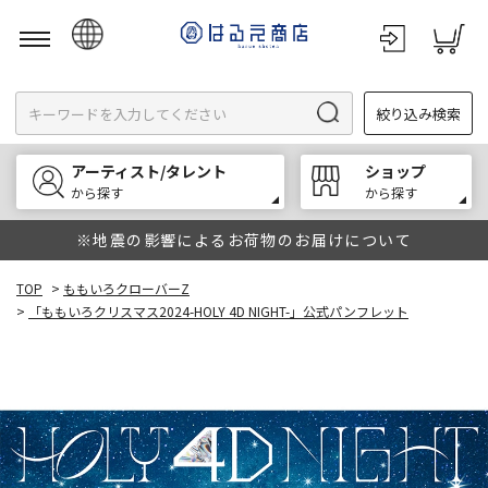
日本語
絞り込み検索
English
한국어
アーティスト/タレント
ショップ
中文
から探す
から探す
※地震の影響によるお荷物のお届けについて
TOP
>
ももいろクローバーZ
>
「ももいろクリスマス2024-HOLY 4D NIGHT-」公式パンフレット