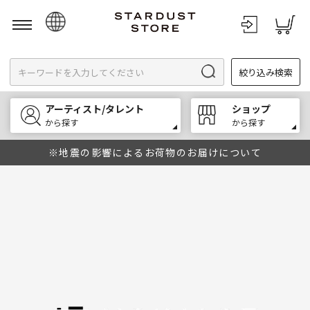
日本語
絞り込み検索
English
한국어
アーティスト/タレント
ショップ
中文
から探す
から探す
※地震の影響によるお荷物のお届けについて