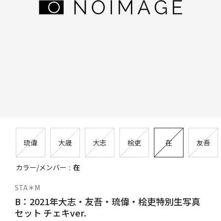
琉偉
大晟
大志
桧吏
在
友吾
カラー/メンバー
在
STA＊M
B：2021年大志・友吾・琉偉・桧吏特別生写真
セット チェキver.