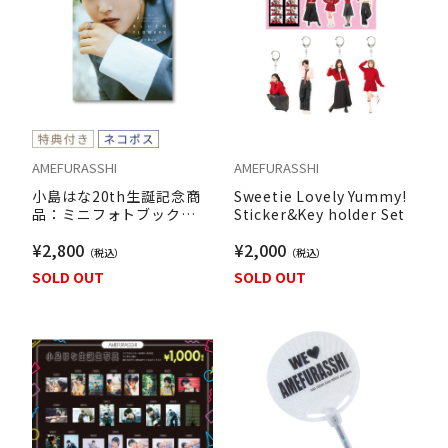
AMEFURASSHI
AMEFURASSHI
小島はな20th生誕記念商
Sweetie Lovely Yummy!
品：ミニフォトブック
Sticker&Key holder Set
「BLUEM FLOWERS」
¥2,800
¥2,000
SOLD OUT
SOLD OUT