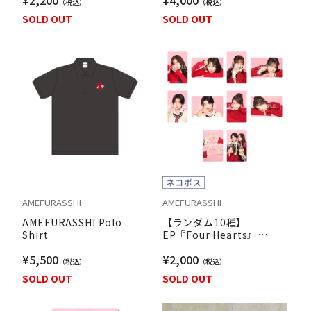
¥2,200
¥4,000
SOLD OUT
SOLD OUT
AMEFURASSHI
AMEFURASSHI
AMEFURASSHI Polo
【ランダム10種】
Shirt
EP『Four Hearts』
M∞Card
¥5,500
¥2,000
SOLD OUT
SOLD OUT