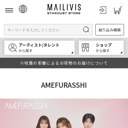
日本語
絞り込み検索
English
한국어
アーティスト/タレント
ショップ
中文
から探す
から探す
※地震の影響によるお荷物のお届けについて
AMEFURASSHI