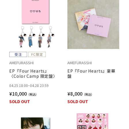
AMEFURASSHI
AMEFURASSHI
EP『Four Hearts』
EP『Four Hearts』豪華
〈Color Camp 限定盤〉
盤
04.25 18:00
~
04.28 23:59
¥10,000
¥8,000
SOLD OUT
SOLD OUT