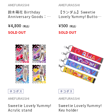
AMEFURASSHI
AMEFURASSHI
鈴木萌花 Birthday
【ランダム】Sweetie
Anniversary Goods：も
Lovely Yummy! Button
えかのふぉとてぃーしゃつ
badge
¥4,800
¥500
&Postcard Set
SOLD OUT
SOLD OUT
AMEFURASSHI
AMEFURASSHI
Sweetie Lovely Yummy!
Sweetie Lovely Yummy!
Acrylic stand
Key holder