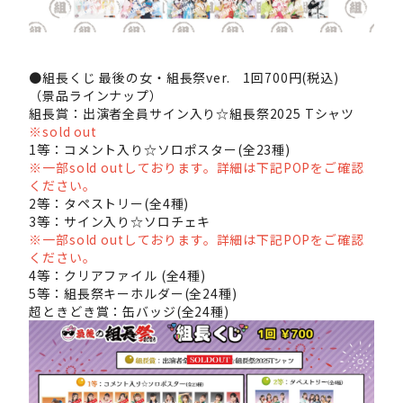
●組長くじ 最後の女・組長祭ver. 1回700円(税込)
（景品ラインナップ）
組長賞：出演者全員サイン入り☆組長祭2025 Tシャツ
※sold out
1等：コメント入り☆ソロポスター(全23種)
※一部sold outしております。詳細は下記POPをご確認
ください。
2等：タペストリー(全4種)
3等：サイン入り☆ソロチェキ
※一部sold outしております。詳細は下記POPをご確認
ください。
4等：クリアファイル (全4種)
5等：組長祭キーホルダー(全24種)
超ときどき賞：缶バッジ(全24種)