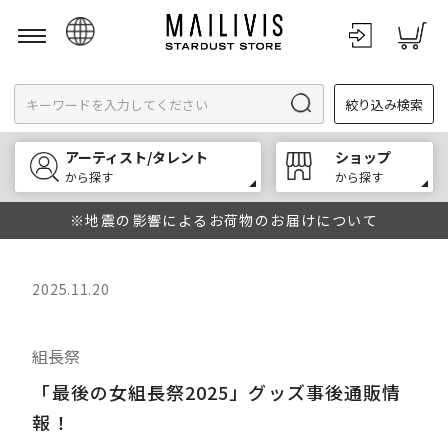
日本語
絞り込み検索
English
한국어
アーティスト/タレント
ショップ
中文
から探す
から探す
※地震の影響によるお荷物のお届けについて
2025.11.20
組長祭
「最後の女組長祭2025」グッズ事後通販情
報！