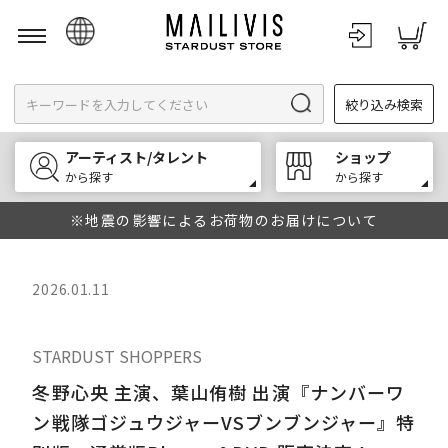
日本語
絞り込み検索
English
한국어
アーティスト/タレント
ショップ
中文
から探す
から探す
※地震の影響によるお荷物のお届けについて
2026.01.11
STARDUST SHOPPERS
冬野心央 主演、葉山侑樹 出演『ナンバーワ
ン戦隊ゴジュウジャーVSブンブンジャー』特