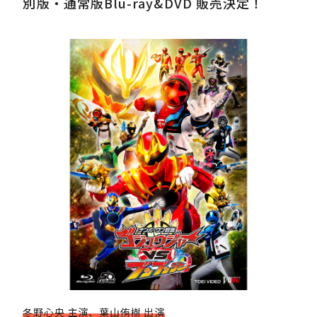
別版・通常版Blu-ray&DVD 販売決定！
冬野心央 主演、葉山侑樹 出演