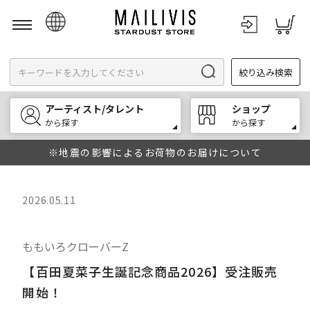
日本語
絞り込み検索
English
한국어
アーティスト/タレント
ショップ
中文
から探す
から探す
※地震の影響によるお荷物のお届けについて
2026.05.11
ももいろクローバーZ
【百田夏菜子生誕記念商品2026】受注販売
開始！