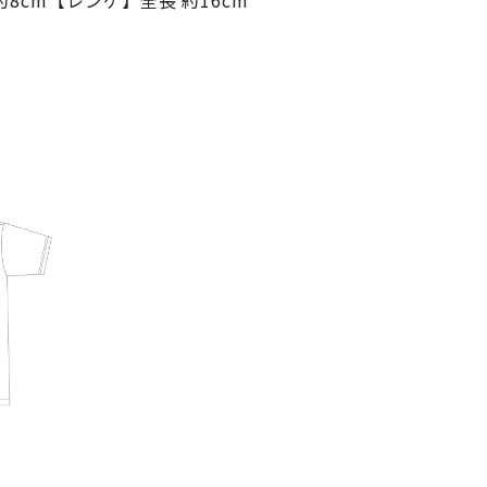
約8cm【レンゲ】全長 約16cm