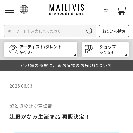
日本語
絞り込み検索
English
한국어
アーティスト/タレント
ショップ
中文
から探す
から探す
※地震の影響によるお荷物のお届けについて
2026.06.03
超ときめき♡宣伝部
辻野かなみ生誕商品 再販決定！