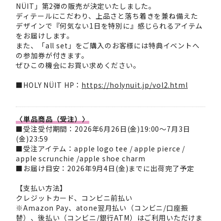
NÜIT」第2弾の販売が決定いたしました。
ディテールにこだわり、上品さと落ち着きを兼ね備えた
デザインで『何気ない1日を特別に』感じられるアイテム
をお届けします。
また、「all set」をご購入のお客様には特典イベントへ
の参加券が付きます。
ぜひこの機会にお買い求めください。
■HOLY NÜIT HP：
https://holynuit.jp/vol2.html
〈単品商品（受注）〉
■受注受付期間：2026年6月26日(金)19:00～7月3日
(金)23:59
■受注アイテム：apple logo tee / apple pierce /
apple scrunchie /apple shoe charm
■お届け目安：2026年9月4日(金)までに出荷完了予定
【支払い方法】
クレジットカード、コンビニ前払い
※Amazon Pay、atone翌月払い（コンビニ/口座振
替）、後払い（コンビニ/銀行ATM）はご利用いただけま