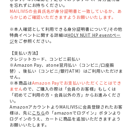
を忘れずにお持ちください。
MAILIVISの会員氏名が身分証明書と一致しているか、あ
らかじめご確認いただきますようお願いいたします。
※本人確認として利用できる身分証明書について/その他
特典イベントに関する詳細は
HOLY NÜIT HP eventペー
ジ
をご参照ください。
【支払い方法】
クレジットカード、コンビニ前払い
※Amazon Pay、atone翌月払い（コンビニ/口座振
替）、後払い（コンビニ/銀行ATM）はご利用いただけま
せん。
※本商品は
Amazon Payでお支払いいただくことはでき
ません
ので、ご購入の際は「会員のお客様」もしくは
「初めてご利用の方・会員以外の方」からお進みくださ
い。
AmazonアカウントよりMAILIVISに会員登録されたお客
様は、先に
こちら
の「amazonでログイン」ボタンより
ログインのうえ、カートに商品を追加いただきますよう
お願いいたします。