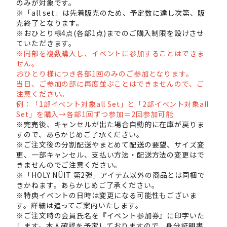
のみが対象です。
※「all set」は先着販売のため、予定数に達し次第、販
売終了となります。
※おひとり様4点(各部1点)までのご購入制限を設けさせ
ていただきます。
※同部を複数購入し、イベントに参加することはできま
せん。
おひとり様につき各部1回のみのご参加となります。
当日、ご参加の部に再度並ぶことはできませんので、ご
注意ください。
例：「1部イベント対象all Set」と「2部イベント対象all
Set」を購入→各部1回ずつ参加＝2回参加可能
※完売後、キャンセルが出た場合自動的に在庫が戻りま
すので、あらかじめご了承ください。
※ご注文後の分割配送やまとめて配送の要望、サイズ変
更、一部キャンセル、支払い方法・配送方法の変更はで
きませんのでご注意ください。
※「HOLY NÜIT 第2弾」アイテム以外の商品とは同梱で
きかねます。あらかじめご了承ください。
※特典イベントの日時は変更になる可能性もございま
す。詳細は追ってご案内いたします。
※ご注文時の会員氏名を『イベント参加券』に印字いた
します。本人確認を予定しておりますので、身分証明書