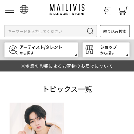
日本語
絞り込み検索
English
한국어
アーティスト/タレント
ショップ
中文
から探す
から探す
※地震の影響によるお荷物のお届けについて
トピックス一覧