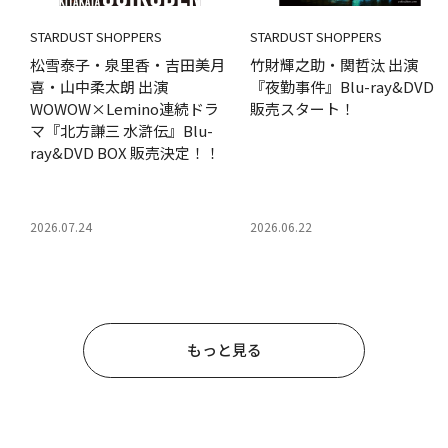
STARDUST SHOPPERS
STARDUST SHOPPERS
松雪泰子・泉里香・吉田美月
竹財輝之助・関哲汰 出演
喜・山中柔太朗 出演
『夜勤事件』Blu-ray&DVD
WOWOW×Lemino連続ドラ
販売スタート！
マ『北方謙三 水滸伝』Blu-
ray&DVD BOX 販売決定！！
2026.07.24
2026.06.22
もっと見る