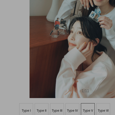
1
/
11
Type I
Type II
Type III
Type IV
Type V
Type VI