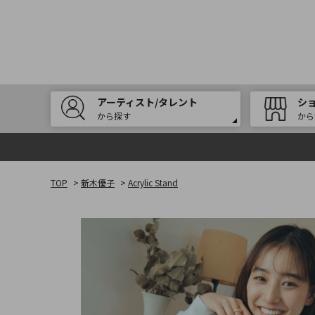
アーティスト/タレント
シ
から探す
から
TOP
>
新木優子
>
Acrylic Stand