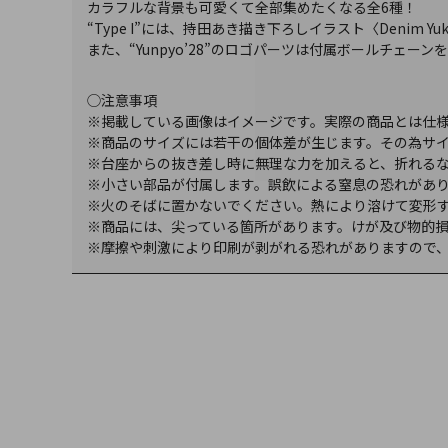
カラフルな背景も可愛くて全部集めたくなる全6種！
“Type I”には、持田あき描き下ろしイラスト〈Denim
また、“Yunpyo’28”のロゴパーツは付属ボールチェー
◯注意事項
※掲載している画像はイメージです。実際の商品とは仕
※商品のサイズには若干の個体差が生じます。その為サイ
※台座からの抜き差し時に無理な力を加えると、折れる
※小さい部品が付属します。誤飲による窒息の恐れがあ
※火のそばに置かないでください。熱により溶けて変形
※商品には、尖っている箇所があります。けが及び物的
※摩擦や刺激により印刷が剥がれる恐れがありますので