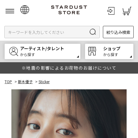
日本語
絞り込み検索
English
한국어
アーティスト/タレント
ショップ
中文
から探す
から探す
※地震の影響によるお荷物のお届けについて
TOP
>
新木優子
>
Sticker