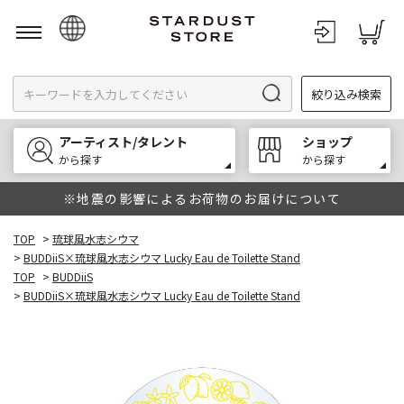
日本語
絞り込み検索
English
한국어
アーティスト/タレント
ショップ
中文
から探す
から探す
※地震の影響によるお荷物のお届けについて
TOP
>
琉球風水志シウマ
>
BUDDiiS×琉球風水志シウマ Lucky Eau de Toilette Stand
TOP
>
BUDDiiS
>
BUDDiiS×琉球風水志シウマ Lucky Eau de Toilette Stand