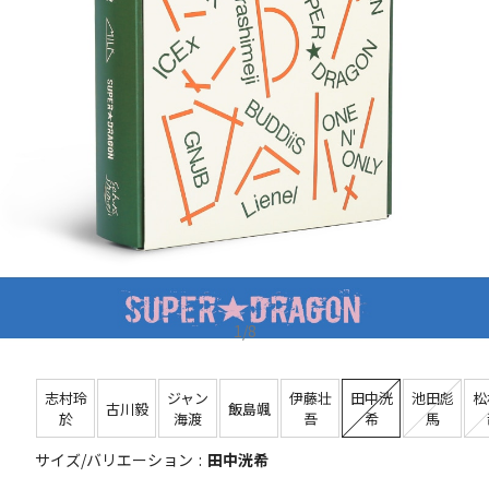
1
/
8
志村玲
ジャン
伊藤壮
田中洸
池田彪
松
古川毅
飯島颯
於
海渡
吾
希
馬
サイズ/バリエーション
田中洸希