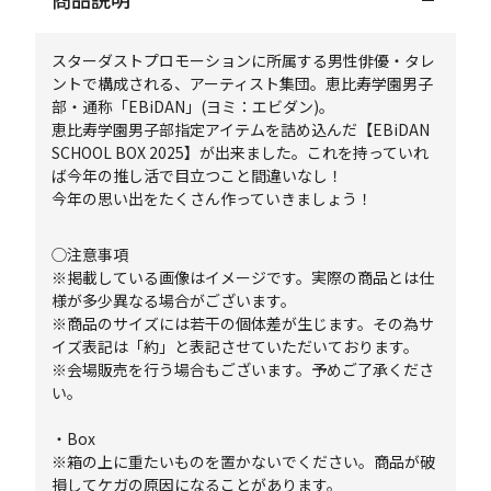
スターダストプロモーションに所属する男性俳優・タレ
ントで構成される、アーティスト集団。恵比寿学園男子
部・通称「EBiDAN」(ヨミ：エビダン)。
恵比寿学園男子部指定アイテムを詰め込んだ【EBiDAN
SCHOOL BOX 2025】が出来ました。これを持っていれ
ば今年の推し活で目立つこと間違いなし！
今年の思い出をたくさん作っていきましょう！
◯注意事項
※掲載している画像はイメージです。実際の商品とは仕
様が多少異なる場合がございます。
※商品のサイズには若干の個体差が生じます。その為サ
イズ表記は「約」と表記させていただいております。
※会場販売を行う場合もございます。予めご了承くださ
い。
・Box
※箱の上に重たいものを置かないでください。商品が破
損してケガの原因になることがあります。