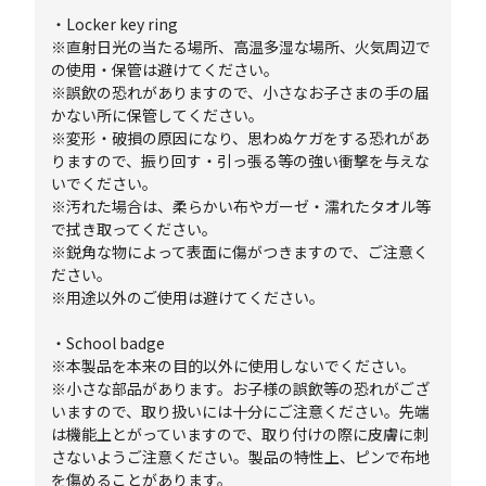
・Locker key ring
※直射日光の当たる場所、高温多湿な場所、火気周辺で
の使用・保管は避けてください。
※誤飲の恐れがありますので、小さなお子さまの手の届
かない所に保管してください。
※変形・破損の原因になり、思わぬケガをする恐れがあ
りますので、振り回す・引っ張る等の強い衝撃を与えな
いでください。
※汚れた場合は、柔らかい布やガーゼ・濡れたタオル等
で拭き取ってください。
※鋭角な物によって表面に傷がつきますので、ご注意く
ださい。
※用途以外のご使用は避けてください。
・School badge
※本製品を本来の目的以外に使用しないでください。
※小さな部品があります。お子様の誤飲等の恐れがござ
いますので、取り扱いには十分にご注意ください。先端
は機能上とがっていますので、取り付けの際に皮膚に刺
さないようご注意ください。製品の特性上、ピンで布地
を傷めることがあります。