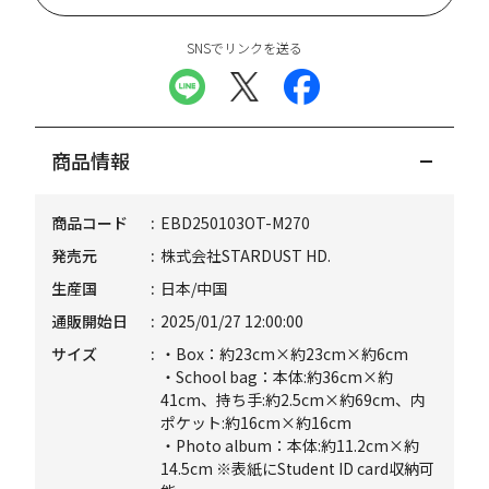
SNSでリンクを送る
商品情報
商品コード
EBD250103OT-M270
発売元
株式会社STARDUST HD.
生産国
日本/中国
通販開始日
2025/01/27 12:00:00
サイズ
・Box：約23cm×約23cm×約6cm
・School bag：本体:約36cm×約
41cm、持ち手:約2.5cm×約69cm、内
ポケット:約16cm×約16cm
・Photo album：本体:約11.2cm×約
14.5cm ※表紙にStudent ID card収納可