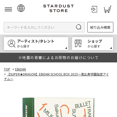
日本語
絞り込み検索
English
한국어
アーティスト/タレント
ショップ
中文
から探す
から探す
※地震の影響によるお荷物のお届けについて
TOP
>
EBiDAN
>
【SUPER★DRAGON】EBiDAN SCHOOL BOX 2025～恵比寿学園指定アイ
テム～