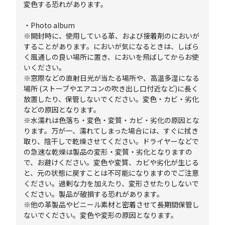
変色する恐れがあります。
・Photo album
※開封時に、使用している革、および接着剤のにおいが
することがあります。においが気になるときは、しばら
く風通しの良い場所に置き、においを飛ばしてからお使
いください。
※窓際などの直射日光が当たる場所や、高温多湿になる
場所 (ストーブやエアコンの吹き出し口付近など)に長く
放置したり、保管しないでください。変色・カビ・劣化
などの原因となります。
※水濡れは色落ち・変色・変質・カビ・劣化の原因とな
ります。万が一、濡れてしまった場合には、すぐに拭き
取り、陰干しで乾燥させてください。ドライヤーなどで
の急速な乾燥は製品の変形・変質・劣化となりますの
で、お避けください。変色や変質、カビや劣化が生じる
と、元の状態に戻すことは不可能になりますのでご注意
ください。過剰な力を加えたり、変形させたりしないで
ください。製品が破損する恐れがあります。
※他の革製品やビニール素材と密着させて長期間保管し
ないでください。変色や変形の原因となります。