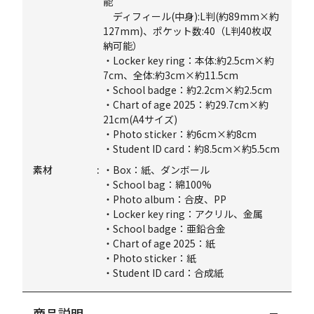
能
ディフィール(中身):L判(約89mm×約
127mm)、ポケット数:40（L判40枚収
納可能）
・Locker key ring：本体:約2.5cm×約
7cm、全体:約3cm×約11.5cm
・School badge：約2.2cm×約2.5cm
・Chart of age 2025：約29.7cm×約
21cm(A4サイズ)
・Photo sticker：約6cm×約8cm
・Student ID card：約8.5cm×約5.5cm
素材
・Box：紙、ダンボール
・School bag：綿100%
・Photo album：合皮、PP
・Locker key ring：アクリル、金属
・School badge：亜鉛合金
・Chart of age 2025：紙
・Photo sticker：紙
・Student ID card：合成紙
商品説明