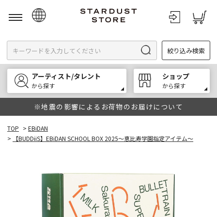
日本語
絞り込み検索
English
한국어
アーティスト/タレント
ショップ
中文
から探す
から探す
※地震の影響によるお荷物のお届けについて
TOP
>
EBiDAN
>
【BUDDiiS】EBiDAN SCHOOL BOX 2025～恵比寿学園指定アイテム～