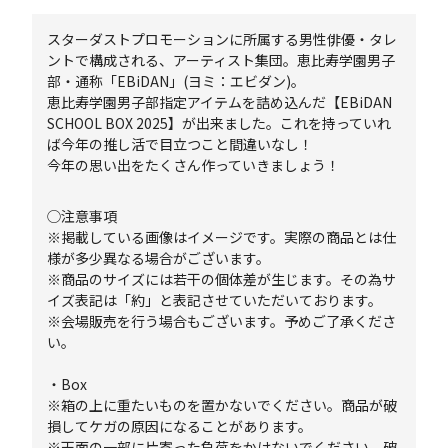
スターダストプロモーションに所属する男性俳優・タレ
ントで構成される、アーティスト集団。恵比寿学園男子
部・通称「EBiDAN」(ヨミ：エビダン)。
恵比寿学園男子部指定アイテムを詰め込んだ【EBiDAN
SCHOOL BOX 2025】が出来ました。これを持っていれ
ば今年の推し活で目立つこと間違いなし！
今年の思い出をたくさん作っていきましょう！
◯注意事項
※掲載している画像はイメージです。実際の商品とは仕
様が多少異なる場合がございます。
※商品のサイズには若干の個体差が生じます。その為サ
イズ表記は「約」と表記させていただいております。
※会場販売を行う場合もございます。予めご了承くださ
い。
・Box
※箱の上に重たいものを置かないでください。商品が破
損してケガの原因になることがあります。
※天面の一部に片寄った負荷をかけないでください。破