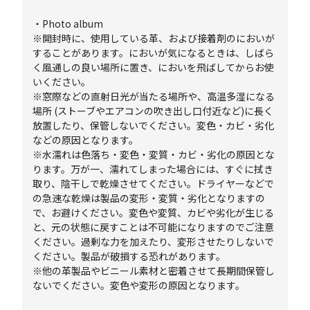
・Photo album
※開封時に、使用している革、および接着剤のにおいが
することがあります。においが気になるときは、しばら
く風通しの良い場所に置き、においを飛ばしてからお使
いください。
※窓際などの直射日光が当たる場所や、高温多湿になる
場所 (ストーブやエアコンの吹き出し口付近など)に長く
放置したり、保管しないでください。変色・カビ・劣化
などの原因となります。
※水濡れは色落ち・変色・変質・カビ・劣化の原因とな
ります。万が一、濡れてしまった場合には、すぐに拭き
取り、陰干しで乾燥させてください。ドライヤーなどで
の急速な乾燥は製品の変形・変質・劣化となりますの
で、お避けください。変色や変質、カビや劣化が生じる
と、元の状態に戻すことは不可能になりますのでご注意
ください。過剰な力を加えたり、変形させたりしないで
ください。製品が破損する恐れがあります。
※他の革製品やビニール素材と密着させて長期間保管し
ないでください。変色や変形の原因となります。