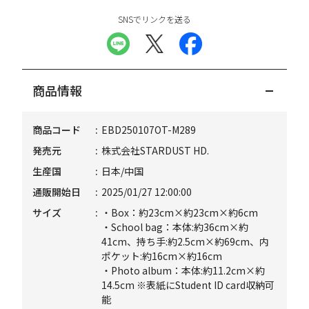
SNSでリンクを送る
商品情報
商品コード
EBD250107OT-M289
発売元
株式会社STARDUST HD.
生産国
日本/中国
通販開始日
2025/01/27 12:00:00
サイズ
・Box：約23cm×約23cm×約6cm
・School bag：本体:約36cm×約
41cm、持ち手:約2.5cm×約69cm、内
ポケット:約16cm×約16cm
・Photo album：本体:約11.2cm×約
14.5cm ※表紙にStudent ID card収納可
能