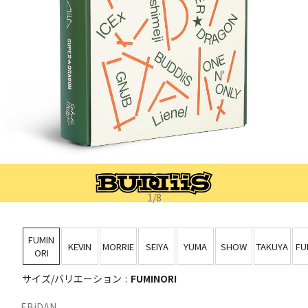
1
/
8
FUMIN
KEVIN
MORRIE
SEIYA
YUMA
SHOW
TAKUYA
FU
ORI
サイズ/バリエーション
FUMINORI
EBiDAN