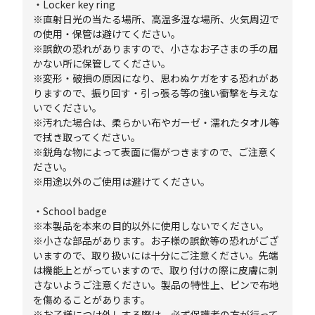
・Locker key ring
※直射日光の当たる場所、高温多湿な場所、火気周辺で
の使用・保管は避けてください。
※誤飲の恐れがありますので、小さなお子さまの手の届
かない所に保管してください。
※変形・破損の原因になり、思わぬケガをする恐れがあ
りますので、振り回す・引っ張る等の強い衝撃を与えな
いでください。
※汚れた場合は、柔らかい布やガーゼ・濡れたタオル等
で拭き取ってください。
※鋭角な物によって表面に傷がつきますので、ご注意く
ださい。
※用途以外のご使用は避けてください。
・School badge
※本製品を本来の目的以外に使用しないでください。
※小さな部品があります。お子様の誤飲等の恐れがござ
いますので、取り扱いには十分にご注意ください。先端
は機能上とがっていますので、取り付けの際に皮膚に刺
さないようご注意ください。製品の特性上、ピンで布地
を傷めることがあります。
※お子様につけ外しする際は、必ず保護者の方が行って