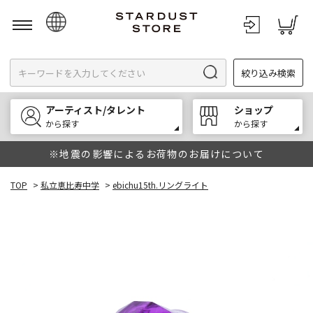
日本語
絞り込み検索
English
한국어
アーティスト/タレント
ショップ
中文
から探す
から探す
※地震の影響によるお荷物のお届けについて
TOP
>
私立恵比寿中学
>
ebichu15th.リングライト