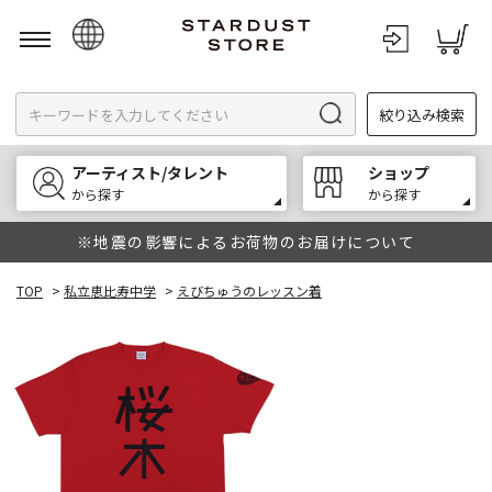
日本語
絞り込み検索
English
한국어
アーティスト/タレント
ショップ
中文
から探す
から探す
※地震の影響によるお荷物のお届けについて
TOP
>
私立恵比寿中学
>
えびちゅうのレッスン着