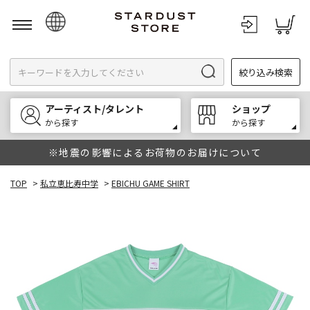
日本語
絞り込み検索
English
한국어
アーティスト/タレント
ショップ
中文
から探す
から探す
※地震の影響によるお荷物のお届けについて
TOP
>
私立恵比寿中学
>
EBICHU GAME SHIRT