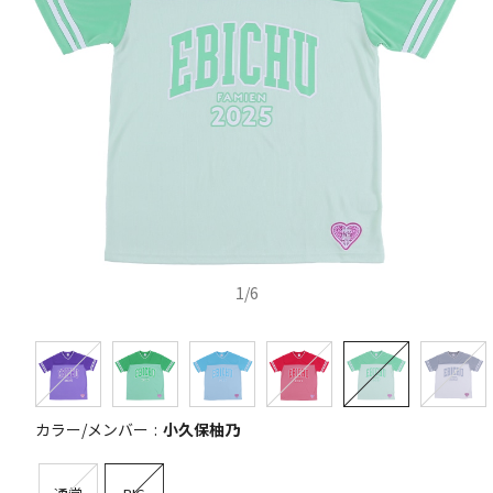
1
/
6
カラー/メンバー
小久保柚乃