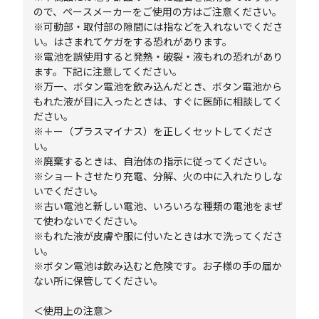
ので、ペースメーカーをご使用の方はご注意ください。
※可動部・取付部の隙間には指などを入れないでくださ
い。はさまれてケガをする恐れがあります。
※電池を誤使用すると発熱・破裂・液もれの恐れがあり
ます。下記に注意してください。
※万一、ボタン電池を飲み込んだとき、ボタン電池から
もれた液が目に入ったときは、すぐに医師に相談してく
ださい。
※＋ー（プラスマイナス）を正しくセットしてくださ
い。
※廃棄するときは、自治体の指示に従ってください。
※ショートさせたり充電、分解、火の中に入れたりしな
いでください。
※古い電池と新しい電池、いろいろな種類の電池をまぜ
て使わないでください。
※もれた液が皮膚や服に付いたときは水で洗ってくださ
い。
※ボタン電池は飲み込むと危険です。お子様の手の届か
ない所に保管してください。
＜使用上の注意＞