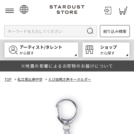
日本語
絞り込み検索
English
한국어
アーティスト/タレント
ショップ
中文
から探す
から探す
※地震の影響によるお荷物のお届けについて
TOP
>
私立恵比寿中学
>
えび虫鳴き声キーホルダー