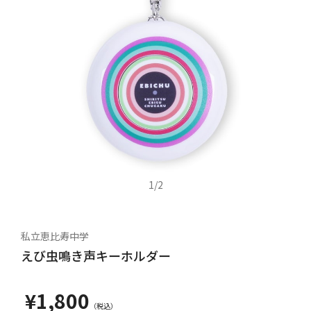
1
/
2
私立恵比寿中学
えび虫鳴き声キーホルダー
¥1,800