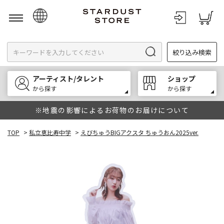
日本語
絞り込み検索
English
한국어
アーティスト/タレント
ショップ
中文
から探す
から探す
※地震の影響によるお荷物のお届けについて
TOP
>
私立恵比寿中学
>
えびちゅうBIGアクスタ ちゅうおん2025ver.