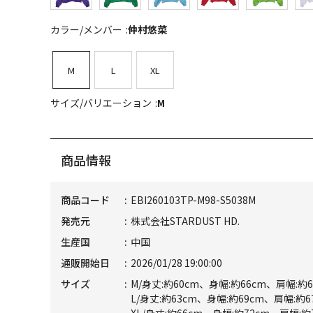
カラー/メンバー
仲村悠菜
M
L
XL
サイズ/バリエーション
M
商品情報
商品コード
EBI260103TP-M98-S5038M
発売元
株式会社STARDUST HD.
生産国
中国
通販開始日
2026/01/28 19:00:00
サイズ
M/身丈:約60cm、身幅:約66cm、肩幅:約6
L/身丈:約63cm、身幅:約69cm、肩幅:約6