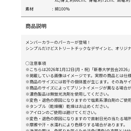
XL/身丈:約66cm、身幅:約72cm、肩幅:約
素材
綿100%
商品説明
メンバーカラーのパーカーが登場！
シンプルだけどストリートチックなデザインと、オリジ
○注意事項
※こちらは2026年1月12日(月・祝)「新春大学芸会202
※掲載している画像はイメージです。実際の商品とは仕
※商品のサイズには若干の個体差が生じます。その為サ
※商品のサイズによってプリントイメージが異なる場合
※濃色製品は無蛍光洗剤を使用してください。
※変色・退色の原因になりますので塩素系漂白剤のご使
※タンブル（乾燥機）乾燥はお止めください。
※アイロンのご使用は避けてください。
※変色・退色の原因になりますので直射日光の当たる場
※摩擦や汗・水濡れにより色移りする場合があります。
※洗濯の際は、色移りを防ぐため淡色(濃色)の衣類とは