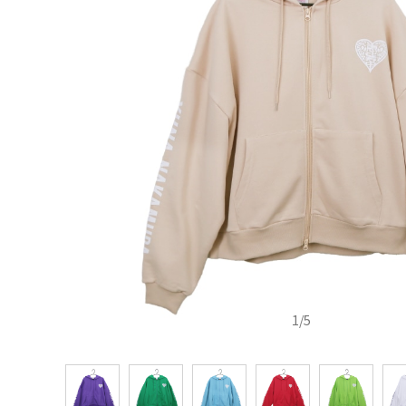
1
/
5