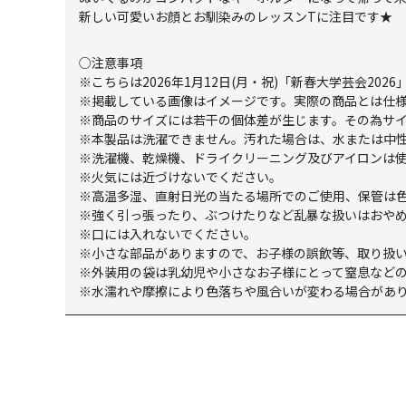
新しい可愛いお顔とお馴染みのレッスンTに注目です★
○注意事項
※こちらは2026年1月12日(月・祝)「新春大学芸会202
※掲載している画像はイメージです。実際の商品とは仕
※商品のサイズには若干の個体差が生じます。その為サ
※本製品は洗濯できません。汚れた場合は、水または中
※洗濯機、乾燥機、ドライクリーニング及びアイロンは
※火気には近づけないでください。
※高温多湿、直射日光の当たる場所でのご使用、保管は
※強く引っ張ったり、ぶつけたりなど乱暴な扱いはおや
※口には入れないでください。
※小さな部品がありますので、お子様の誤飲等、取り扱
※外装用の袋は乳幼児や小さなお子様にとって窒息など
※水濡れや摩擦により色落ちや風合いが変わる場合があ