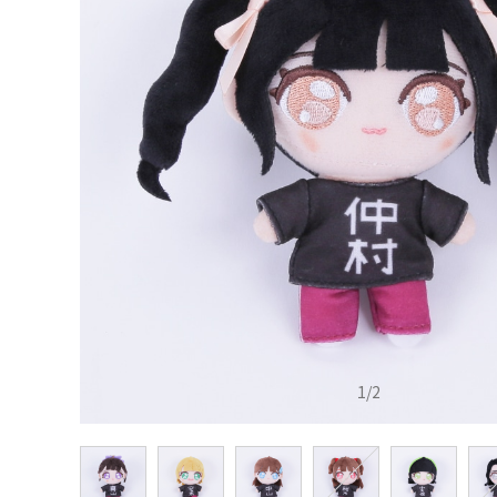
1
/
2