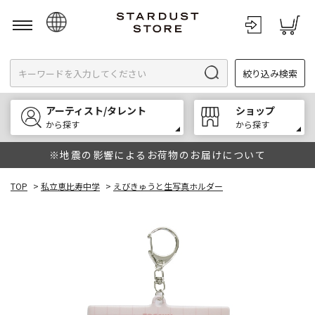
日本語
絞り込み検索
English
한국어
アーティスト/タレント
ショップ
中文
から探す
から探す
※地震の影響によるお荷物のお届けについて
TOP
>
私立恵比寿中学
>
えびきゅうと生写真ホルダー