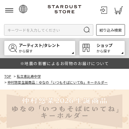
日本語
絞り込み検索
English
한국어
アーティスト/タレント
ショップ
中文
から探す
から探す
※地震の影響によるお荷物のお届けについて
TOP
>
私立恵比寿中学
>
仲村悠菜生誕商品：ゆなの「いつもそばにいてね」キーホルダー