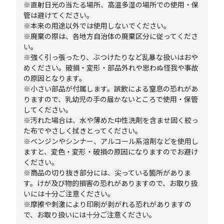
※直射日光の当たる場所、高温多湿の場所での使用・保
管は避けてください。
※本来の用途以外では使用しないでください。
※廃棄の際は、各地方自治体の廃棄区分に従ってくださ
い。
※強く引っ張ったり、ぶつけたりなど乱暴な扱いはおや
めください。破損・変形・部品外れや思わぬ怪我や事故
の原因となります。
※小さい部品が付属します。誤飲による窒息の恐れがあ
りますので、乳幼児の手の届かないところで使用・保管
してください。
※汚れた場合は、水や薄めた中性洗剤を含ませ固く絞っ
た布でやさしく拭きとってください。
※ベンジンやシンナー、アルコール系溶剤などを使用し
ますと、変色・変形・破損の原因になりますのでお避け
ください。
※商品の切り抜き部分には、尖っている箇所がありま
す。けが及び物的損害の恐れがありますので、お取り扱
いには十分ご注意ください。
※摩擦や刺激により印刷が剥がれる恐れがありますの
で、お取り扱いには十分ご注意ください。