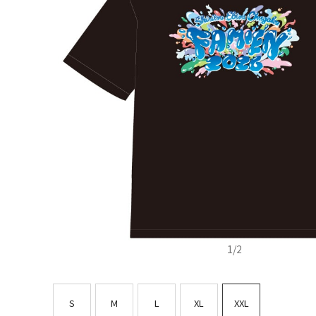
1
/
2
S
M
L
XL
XXL