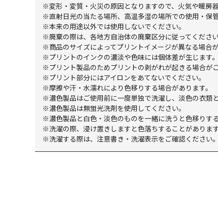
※変形・変質・火災の原因となりますので、火気や暖房
※直射日光の当たる場所、高温多湿の場所での使用・保
※本来の用途以外では使用しないでください。
※廃棄の際は、各地方自治体の廃棄区分に従ってくださ
※商品のサイズによってプリントイメージが異なる場合
※プリントのインクの濃淡や色味には個体差が生じます
※プリント製品のためプリントの剥がれが起きる場合が
※プリント部分にはアイロンをあてないでください。
※摩擦や汗・水濡れにより色移りする場合があります。
※濃色製品はご使用前に一度単独で洗濯し、淡色の衣類
※濃色製品は無蛍光洗剤を使用してください。
※濃色製品と白色・淡色のものを一緒に洗うと色移りする
※洗濯の際、浸け置きしますと色落ちすることがありま
※洗濯する際は、注意書き・洗濯表示をご確認ください