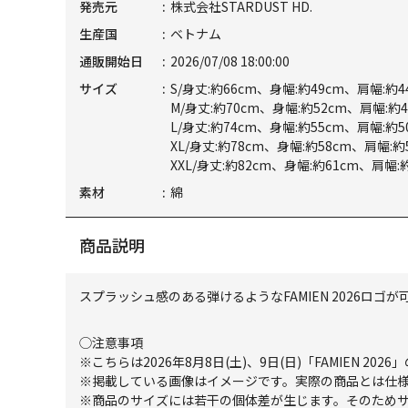
発売元
株式会社STARDUST HD.
生産国
ベトナム
通販開始日
2026/07/08 18:00:00
サイズ
S/身丈:約66cm、身幅:約49cm、肩幅:約4
M/身丈:約70cm、身幅:約52cm、肩幅:約4
L/身丈:約74cm、身幅:約55cm、肩幅:約5
XL/身丈:約78cm、身幅:約58cm、肩幅:約
XXL/身丈:約82cm、身幅:約61cm、肩幅:
素材
綿
商品説明
スプラッシュ感のある弾けるようなFAMIEN 2026ロ
◯注意事項
※こちらは2026年8月8日(土)、9日(日)「FAMIEN 202
※掲載している画像はイメージです。実際の商品とは仕
※商品のサイズには若干の個体差が生じます。そのため