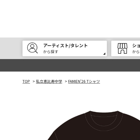
アーティスト/タレント
シ
から探す
から
TOP
>
私立恵比寿中学
>
FAMIEN'26 Tシャツ