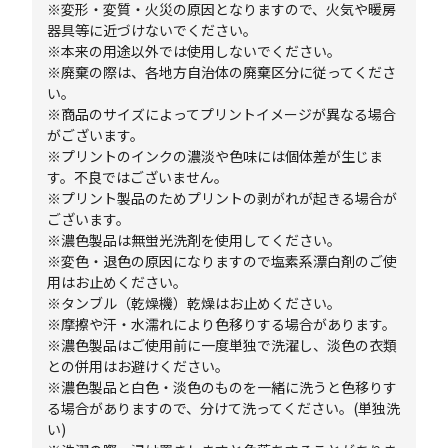
※変形・変質・火災の原因となりますので、火気や暖房
器具等に近づけないでください。
※本来の用途以外では使用しないでください。
※廃棄の際は、各地方自治体の廃棄区分に従ってくださ
い。
※商品のサイズによってプリントイメージが異なる場合
がございます。
※プリントのインクの濃淡や色味には個体差が生じま
す。不良ではございません。
※プリント製品のためプリントの剥がれが起きる場合が
ございます。
※濃色製品は無蛍光洗剤を使用してください。
※変色・退色の原因になりますので塩素系漂白剤のご使
用はお止めください。
※タンブル（乾燥機）乾燥はお止めください。
※摩擦や汗・水濡れにより色移りする場合があります。
※濃色製品はご使用前に一度単独で洗濯し、淡色の衣類
との併用はお避けください。
※濃色製品と白色・淡色のものを一緒に洗うと色移りす
る場合がありますので、分けて洗ってください。(単独洗
い)