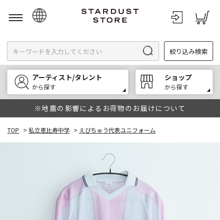
日本語
絞り込み検索
English
한국어
アーティスト/タレント
ショップ
中文
から探す
から探す
※地震の影響によるお荷物のお届けについて
TOP
>
私立恵比寿中学
>
えびちゅう代表ユニフォーム