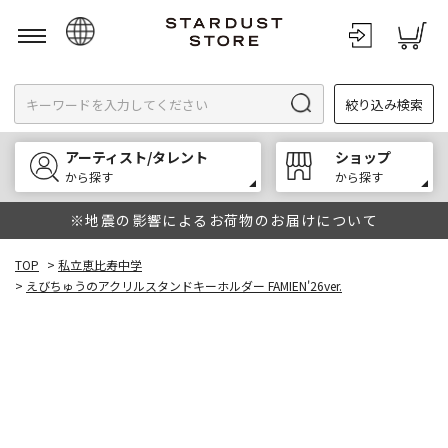
日本語
絞り込み検索
English
한국어
アーティスト/タレント
ショップ
中文
から探す
から探す
※地震の影響によるお荷物のお届けについて
TOP
>
私立恵比寿中学
>
えびちゅうのアクリルスタンドキーホルダー FAMIEN'26ver.