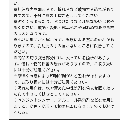
い。
※無理な力を加えると、折れるなど破損する恐れがあり
ますので、十分注意の上抜き差ししてください。
※強く引っ張ったり、ぶつけたりなど乱暴な扱いはおや
めください。破損・変形・部品外れや思わぬ怪我や事故
の原因となります。
※小さい部品が付属します。誤飲による窒息の恐れがあ
りますので、乳幼児の手の届かないところに保管してく
ださい。
※商品の切り抜き部分には、尖っている箇所がありま
す。怪我・物的損害の恐れがありますので、お取り扱い
には十分ご注意ください。
※摩擦や刺激により印刷が剥がれる恐れがありますの
で、お取り扱いには十分ご注意ください。
※汚れた場合は、水や薄めた中性洗剤を含ませ固く絞っ
た布でやさしく拭きとってください。
※ベンジンやシンナー、アルコール系溶剤などを使用し
ますと、変色・変形・破損の原因になりますのでお避け
ください。