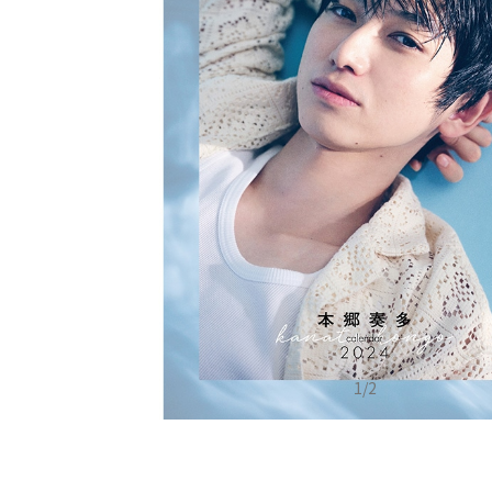
1
/
2