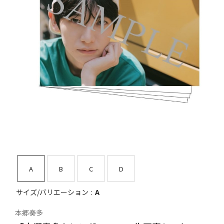
A
B
C
D
サイズ/バリエーション
A
本郷奏多