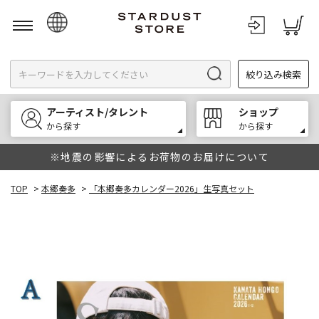
日本語
絞り込み検索
English
한국어
アーティスト/タレント
ショップ
中文
から探す
から探す
※地震の影響によるお荷物のお届けについて
TOP
>
本郷奏多
>
「本郷奏多カレンダー2026」生写真セット