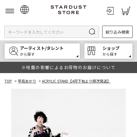
日本語
絞り込み検索
English
한국어
アーティスト/タレント
ショップ
中文
から探す
から探す
※地震の影響によるお荷物のお届けについて
TOP
>
早見あかり
>
ACRYLIC STAND【4月下旬より順次発送】