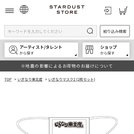
日本語
絞り込み検索
English
한국어
アーティスト/タレント
ショップ
中文
から探す
から探す
※地震の影響によるお荷物のお届けについて
TOP
>
いぎなり東北産
>
いぎなりマスク2 (2枚セット)