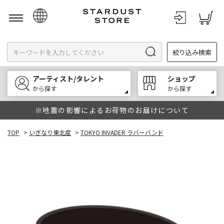
日本語
絞り込み検索
English
한국어
アーティスト/タレント
ショップ
中文
から探す
から探す
※地震の影響によるお荷物のお届けについて
TOP
>
いぎなり東北産
>
TOKYO INVADER ラバーバンド