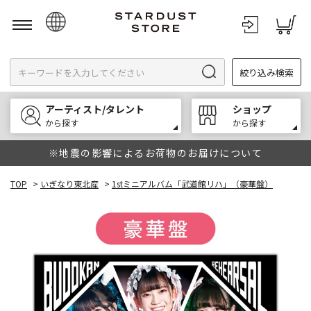
日本語
絞り込み検索
English
한국어
アーティスト/タレント
ショップ
中文
から探す
から探す
※地震の影響によるお荷物のお届けについて
TOP
>
いぎなり東北産
>
1stミニアルバム「武道館リハ」（豪華盤）