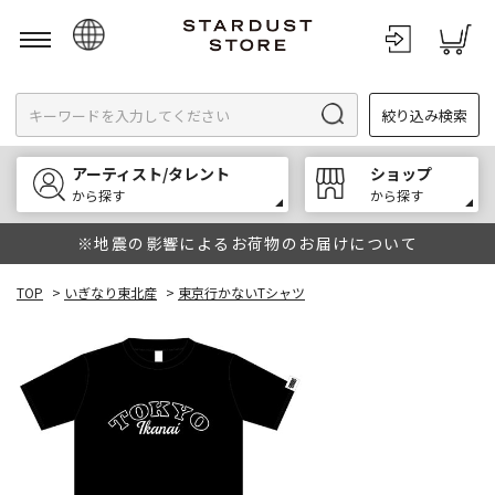
日本語
絞り込み検索
English
한국어
アーティスト/タレント
ショップ
中文
から探す
から探す
※地震の影響によるお荷物のお届けについて
TOP
>
いぎなり東北産
>
東京行かないTシャツ