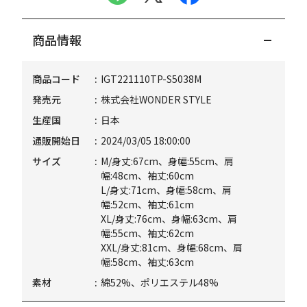
商品情報
商品コード
IGT221110TP-S5038M
発売元
株式会社WONDER STYLE
生産国
日本
通販開始日
2024/03/05 18:00:00
サイズ
M/身丈:67cm、身幅:55cm、肩
幅:48cm、袖丈:60cm
L/身丈:71cm、身幅:58cm、肩
幅:52cm、袖丈:61cm
XL/身丈:76cm、身幅:63cm、肩
幅:55cm、袖丈:62cm
XXL/身丈:81cm、身幅:68cm、肩
幅:58cm、袖丈:63cm
素材
綿52%、ポリエステル48%