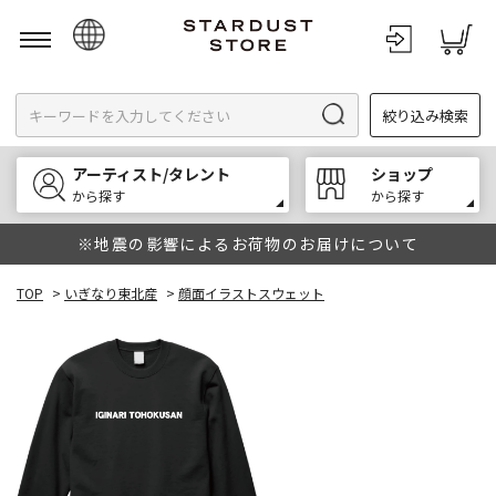
日本語
絞り込み検索
English
한국어
アーティスト/タレント
ショップ
中文
から探す
から探す
※地震の影響によるお荷物のお届けについて
TOP
>
いぎなり東北産
>
顔面イラストスウェット