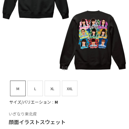
1
/
3
M
L
XL
XXL
サイズ/バリエーション
M
いぎなり東北産
顔面イラストスウェット