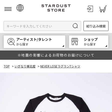
日本語
絞り込み検索
English
한국어
アーティスト/タレント
ショップ
中文
から探す
から探す
※地震の影響によるお荷物のお届けについて
TOP
>
いぎなり東北産
>
NEVER LOSEラグランTシャツ