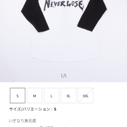
1
/
5
S
M
L
XL
XXL
サイズ/バリエーション
S
いぎなり東北産