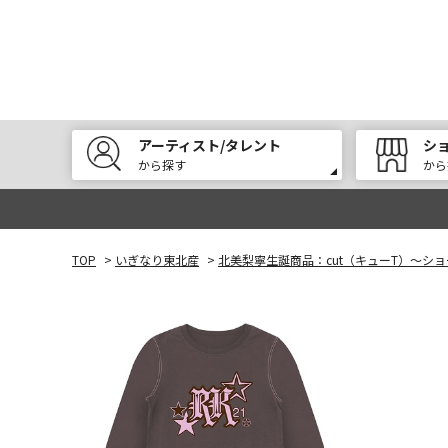
アーティスト/タレント
シ
から探す
から
TOP
>
いぎなり東北産
>
北美梨寧生誕商品：cut（キューT）～シ