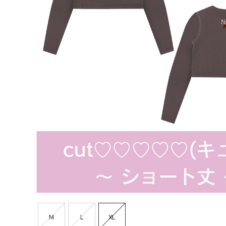
M
L
XL