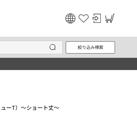
日本語
English
絞り込み検索
한국어
中文
キューT）～ショート丈～