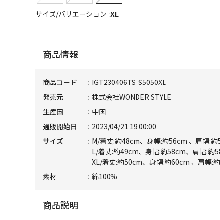
サイズ/バリエーション
XL
商品情報
商品コード
IGT230406TS-S5050XL
発売元
株式会社WONDER STYLE
生産国
中国
通販開始日
2023/04/21 19:00:00
サイズ
M/着丈:約48cm、身幅:約56cm 、肩幅:約
L/着丈:約49cm、身幅:約58cm、肩幅:約5
XL/着丈:約50cm、身幅:約60cm 、肩幅:約
素材
綿100%
商品説明