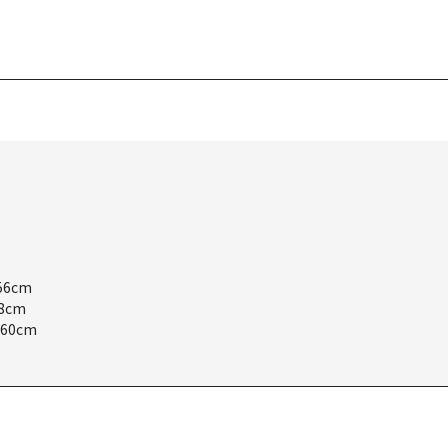
56cm
8cm
60cm