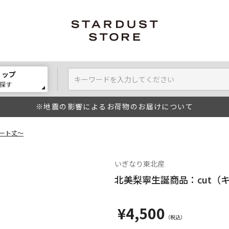
ョップ
探す
※地震の影響によるお荷物のお届けについて
ョート丈～
いぎなり東北産
北美梨寧生誕商品：cut（
¥4,500