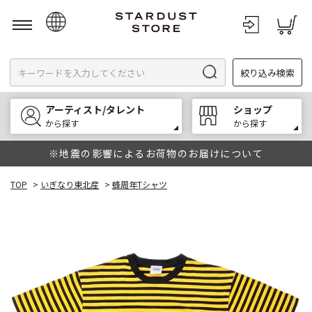
日本語
絞り込み検索
English
한국어
アーティスト/タレント
ショップ
中文
から探す
から探す
※地震の影響によるお荷物のお届けについて
TOP
>
いぎなり東北産
>
蜂周年Tシャツ