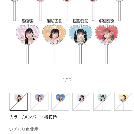
1
/
12
カラー/メンバー
橘花怜
いぎなり東北産