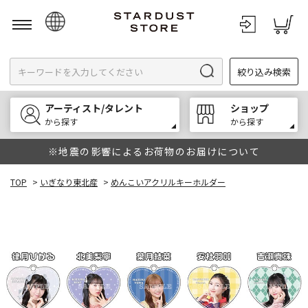
日本語
絞り込み検索
English
한국어
アーティスト/タレント
ショップ
中文
から探す
から探す
※地震の影響によるお荷物のお届けについて
TOP
>
いぎなり東北産
>
めんこいアクリルキーホルダー