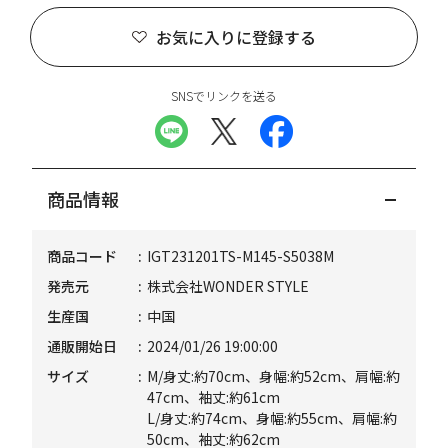
お気に入りに登録する
SNSでリンクを送る
商品情報
商品コード
IGT231201TS-M145-S5038M
発売元
株式会社WONDER STYLE
生産国
中国
通販開始日
2024/01/26 19:00:00
サイズ
M/身丈:約70cm、身幅:約52cm、肩幅:約
47cm、袖丈:約61cm
L/身丈:約74cm、身幅:約55cm、肩幅:約
50cm、袖丈:約62cm