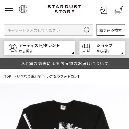
日本語
絞り込み検索
English
한국어
アーティスト/タレント
ショップ
中文
から探す
から探す
※地震の影響によるお荷物のお届けについて
TOP
>
いぎなり東北産
>
いぎなりフォトロンT