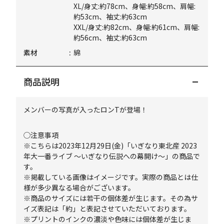
XL/身丈:約78cm、身幅:約58cm、肩幅:
約53cm、袖丈:約63cm
XXL/身丈:約82cm、身幅:約61cm、肩幅:
約56cm、袖丈:約63cm
素材
綿
商品説明
メンバーの写真が入ったロンTが登場！
◯注意事項
※こちらは2023年12月29日(金)「いぎなり東北産 2023
年大一番ライブ ～いぎなり伝説への幕開け～」の商品で
す。
※掲載している画像はイメージです。実際の商品とは仕
様が多少異なる場合がございます。
※商品のサイズには若干の個体差が生じます。その為サ
イズ表記は「約」と表記させていただいております。
※プリントのインクの濃淡や色味には個体差が生じま