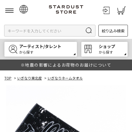
日本語
絞り込み検索
English
한국어
アーティスト/タレント
ショップ
中文
から探す
から探す
※地震の影響によるお荷物のお届けについて
TOP
>
いぎなり東北産
>
いぎなりネームタオル