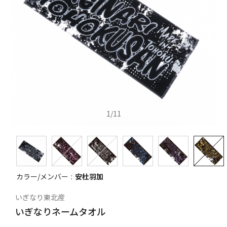
1
/
11
カラー/メンバー
安杜羽加
いぎなり東北産
いぎなりネームタオル