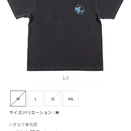
1
/
2
M
L
XL
XXL
サイズ/バリエーション
M
いぎなり東北産