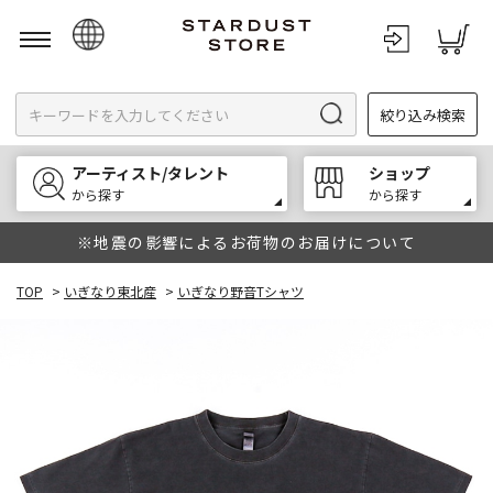
日本語
絞り込み検索
English
한국어
アーティスト/タレント
ショップ
中文
から探す
から探す
※地震の影響によるお荷物のお届けについて
TOP
>
いぎなり東北産
>
いぎなり野音Tシャツ