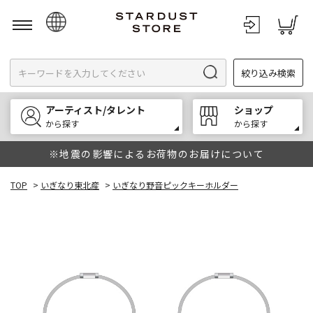
日本語
絞り込み検索
English
한국어
アーティスト/タレント
ショップ
中文
から探す
から探す
※地震の影響によるお荷物のお届けについて
TOP
>
いぎなり東北産
>
いぎなり野音ピックキーホルダー