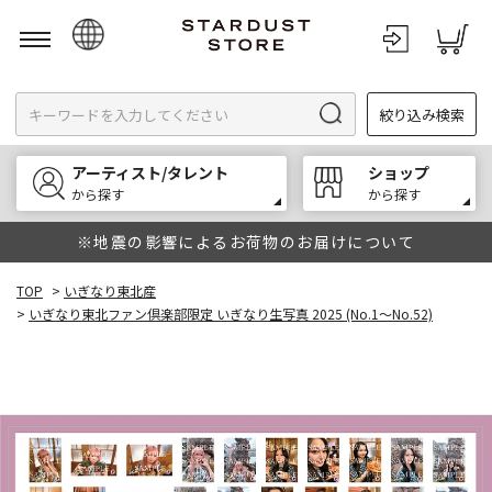
日本語
絞り込み検索
English
한국어
アーティスト/タレント
ショップ
中文
から探す
から探す
※地震の影響によるお荷物のお届けについて
TOP
>
いぎなり東北産
>
いぎなり東北ファン倶楽部限定 いぎなり生写真 2025 (No.1～No.52)