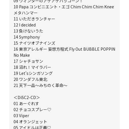
09 ウィンターのアゲアゲバッコーン！
10 Papa コンビニエント・エゴ Chim Chim Chim Knee
メタハンマー
11 いただきランチャー
12 I decided
13 負けないうた
14 Symphony
15 ナイツオブナインズ
16 東京アレルギー 妄想方程式 Fly Out BUBBLE POPPIN
No Make
17 シャチョサン
18 沼れ！マイラバー
19 Let'sシンガソング
20 ワンダフル東北
21 天下一品～みちのく革命～
＜DiSC2-CD＞
01 あーぐれす
02 チョコスプレー♡
03 Viper
04 オランジェット
05 アイドルは正義♡