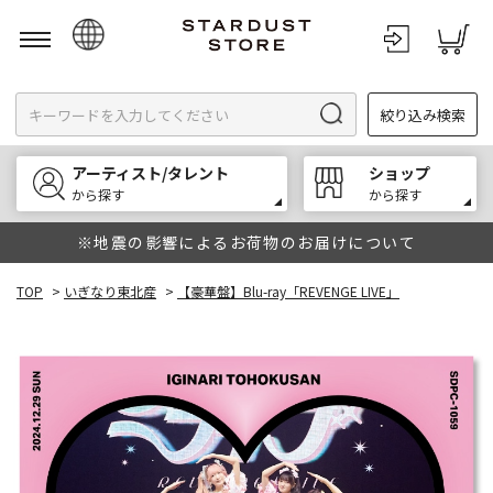
日本語
絞り込み検索
English
한국어
アーティスト/タレント
ショップ
中文
から探す
から探す
※地震の影響によるお荷物のお届けについて
TOP
>
いぎなり東北産
>
【豪華盤】Blu-ray「REVENGE LIVE」