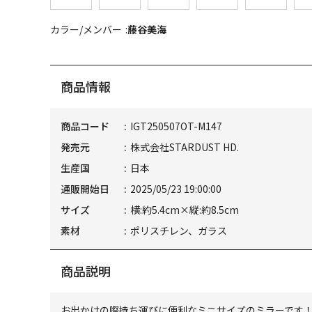
カラー/メンバー
藤谷美海
商品情報
商品コード
IGT250507OT-M147
発売元
株式会社STARDUST HD.
生産国
日本
通販開始日
2025/05/23 19:00:00
サイズ
横:約5.4cm×縦:約8.5cm
素材
ポリスチレン、ガラス
商品説明
お出かけの際持ち運びに便利なミニサイズのミラーです