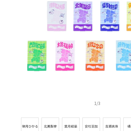
1
/
3