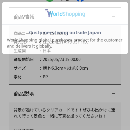
商品情報
商品コード
IGT250508OT
発売元
株式会社STARDUST HD.
生産国
日本
通販開始日
2025/05/23 19:00:00
サイズ
横:約6.3cm×縦:約8.8cm
素材
PP
商品説明
背景が透けているクリアカードです！ぜひお出かけに連
れて行って景色と一緒に写真を撮ってくださいね！