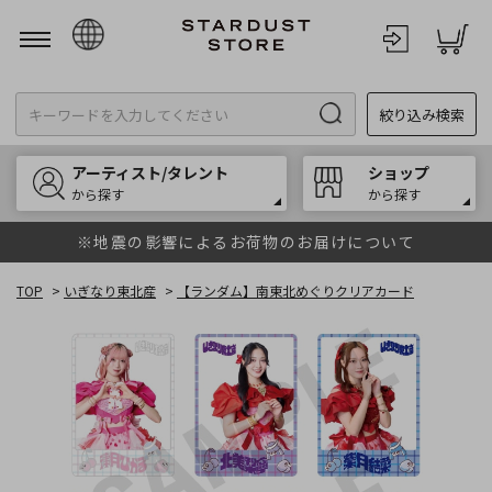
日本語
絞り込み検索
English
한국어
アーティスト/タレント
ショップ
中文
から探す
から探す
※地震の影響によるお荷物のお届けについて
TOP
>
いぎなり東北産
>
【ランダム】南東北めぐりクリアカード